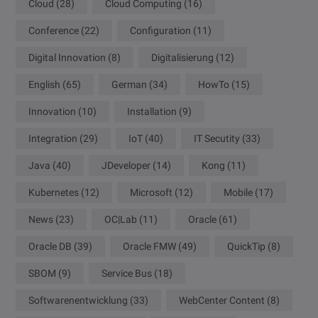
Cloud
(28)
Cloud Computing
(16)
Conference
(22)
Configuration
(11)
Digital Innovation
(8)
Digitalisierung
(12)
English
(65)
German
(34)
HowTo
(15)
Innovation
(10)
Installation
(9)
Integration
(29)
IoT
(40)
IT Secutity
(33)
Java
(40)
JDeveloper
(14)
Kong
(11)
Kubernetes
(12)
Microsoft
(12)
Mobile
(17)
News
(23)
OC|Lab
(11)
Oracle
(61)
Oracle DB
(39)
Oracle FMW
(49)
QuickTip
(8)
SBOM
(9)
Service Bus
(18)
Softwarenentwicklung
(33)
WebCenter Content
(8)