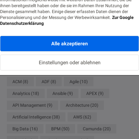
Cloud-Modul
ihnen bereitgestellt haben oder die sie im Rahmen Ihrer Nutzung der
Dienste gesammelt haben. Einige dieser erfassten Daten dienen der
18. JUNI 2026
Personalisierung und der Messung der Werbewirksamkeit.
Zur Google
Datenschutzerklärung
Die Nachtwache: Rufbereitschaft für IT-Profis
9. JUNI 2026
Alle akzeptieren
Tags
Einstellungen oder ablehnen
ACM
(8)
ADF
(8)
Agile
(10)
Analytics
(18)
Ansible
(9)
APEX
(9)
API Management
(9)
Architecture
(20)
Artificial Intelligence
(38)
AWS
(62)
Big Data
(16)
BPM
(50)
Camunda
(20)