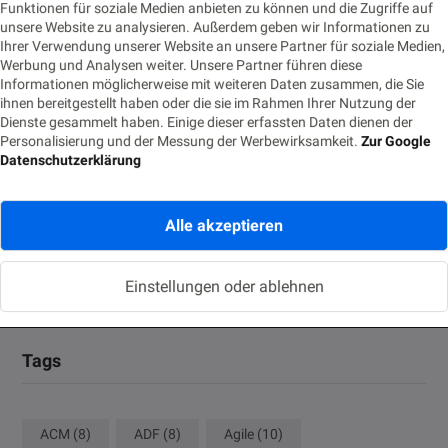
Funktionen für soziale Medien anbieten zu können und die Zugriffe auf
2. JULI 2026
unsere Website zu analysieren. Außerdem geben wir Informationen zu
Ihrer Verwendung unserer Website an unsere Partner für soziale Medien,
Vom Monitoring zur Fachanwendung: Prometheus-Alerts für
Werbung und Analysen weiter. Unsere Partner führen diese
Business-Prozesse nutzbar machen
Informationen möglicherweise mit weiteren Daten zusammen, die Sie
ihnen bereitgestellt haben oder die sie im Rahmen Ihrer Nutzung der
22. JUNI 2026
Dienste gesammelt haben. Einige dieser erfassten Daten dienen der
Personalisierung und der Messung der Werbewirksamkeit.
Zur Google
Eventbasierte Synchronisation zwischen Monolith und
Datenschutzerklärung
Cloud-Modul
18. JUNI 2026
Alle akzeptieren
Die Nachtwache: Rufbereitschaft für IT-Profis
Einstellungen oder ablehnen
9. JUNI 2026
Tags
ACM
(8)
ADF
(8)
Agile
(10)