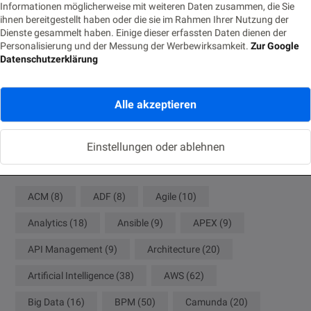
Eventbasierte Synchronisation zwischen Monolith und
Informationen möglicherweise mit weiteren Daten zusammen, die Sie
ihnen bereitgestellt haben oder die sie im Rahmen Ihrer Nutzung der
Cloud-Modul
Dienste gesammelt haben. Einige dieser erfassten Daten dienen der
18. JUNI 2026
Personalisierung und der Messung der Werbewirksamkeit.
Zur Google
Datenschutzerklärung
Die Nachtwache: Rufbereitschaft für IT-Profis
9. JUNI 2026
Alle akzeptieren
Tags
Einstellungen oder ablehnen
ACM
(8)
ADF
(8)
Agile
(10)
Analytics
(18)
Ansible
(9)
APEX
(9)
API Management
(9)
Architecture
(20)
Artificial Intelligence
(38)
AWS
(62)
Big Data
(16)
BPM
(50)
Camunda
(20)