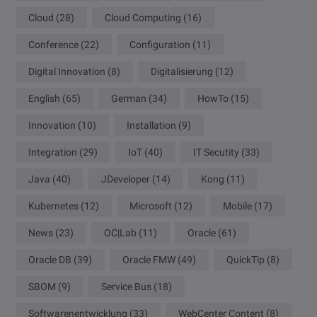
Cloud
(28)
Cloud Computing
(16)
Conference
(22)
Configuration
(11)
Digital Innovation
(8)
Digitalisierung
(12)
English
(65)
German
(34)
HowTo
(15)
Innovation
(10)
Installation
(9)
Integration
(29)
IoT
(40)
IT Secutity
(33)
Java
(40)
JDeveloper
(14)
Kong
(11)
Kubernetes
(12)
Microsoft
(12)
Mobile
(17)
News
(23)
OC|Lab
(11)
Oracle
(61)
Oracle DB
(39)
Oracle FMW
(49)
QuickTip
(8)
SBOM
(9)
Service Bus
(18)
Softwarenentwicklung
(33)
WebCenter Content
(8)