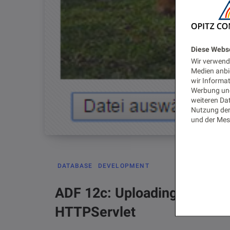
Diese Webs
Wir verwende
Medien anbi
wir Informa
Werbung und
weiteren Dat
Nutzung der
und der Mes
DATABASE
DEVELOPMENT
ADF 12c: Uploading a profile
HTTPServlet