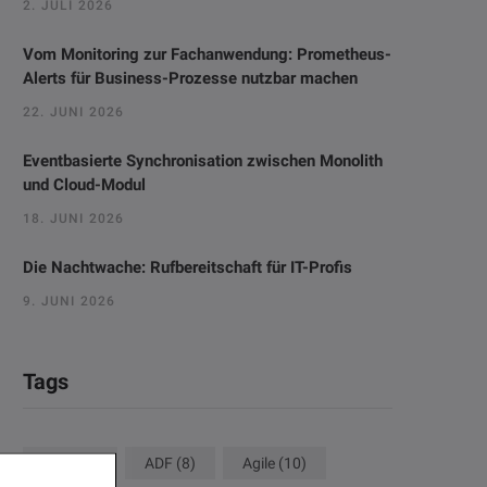
2. JULI 2026
Vom Monitoring zur Fachanwendung: Prometheus-
Alerts für Business-Prozesse nutzbar machen
22. JUNI 2026
Eventbasierte Synchronisation zwischen Monolith
und Cloud-Modul
18. JUNI 2026
Die Nachtwache: Rufbereitschaft für IT-Profis
9. JUNI 2026
Tags
ACM
(8)
ADF
(8)
Agile
(10)