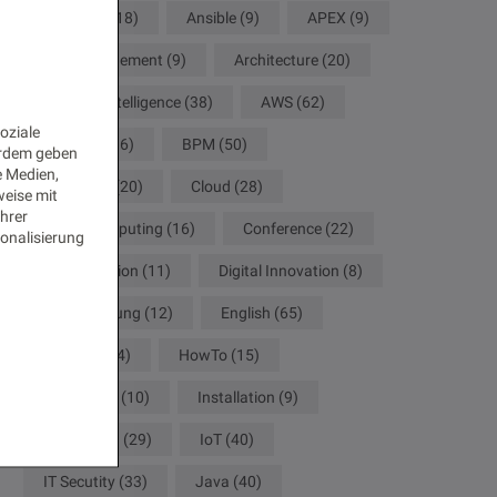
Analytics
(18)
Ansible
(9)
APEX
(9)
API Management
(9)
Architecture
(20)
Artificial Intelligence
(38)
AWS
(62)
oziale
Big Data
(16)
BPM
(50)
erdem geben
e Medien,
Camunda
(20)
Cloud
(28)
weise mit
Ihrer
Cloud Computing
(16)
Conference
(22)
onalisierung
Configuration
(11)
Digital Innovation
(8)
Digitalisierung
(12)
English
(65)
German
(34)
HowTo
(15)
Innovation
(10)
Installation
(9)
Integration
(29)
IoT
(40)
IT Secutity
(33)
Java
(40)