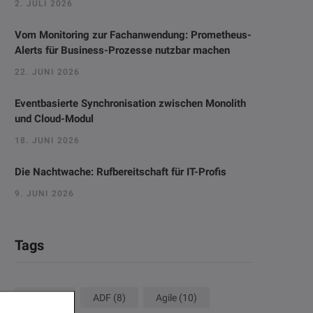
2. JULI 2026
Vom Monitoring zur Fachanwendung: Prometheus-
Alerts für Business-Prozesse nutzbar machen
22. JUNI 2026
Eventbasierte Synchronisation zwischen Monolith
und Cloud-Modul
18. JUNI 2026
Die Nachtwache: Rufbereitschaft für IT-Profis
9. JUNI 2026
Tags
ACM
(8)
ADF
(8)
Agile
(10)