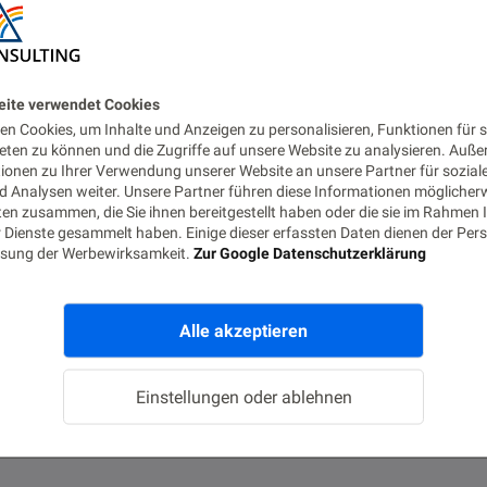
ces in Oracle Object
eite verwendet Cookies
n Cookies, um Inhalte und Anzeigen zu personalisieren, Funktionen für s
FE
eten zu können und die Zugriffe auf unsere Website zu analysieren. Auß
tionen zu Ihrer Verwendung unserer Website an unsere Partner für sozial
 libopc you should in general have an RMAN Catalog.
 Analysen weiter. Unsere Partner führen diese Informationen möglicher
en zusammen, die Sie ihnen bereitgestellt haben oder die sie im Rahmen 
t have it and would like to just catalog all backups in
 Dienste gesammelt haben. Einige dieser erfassten Daten dienen der Pers
ART WITH?…
sung der Werbewirksamkeit.
Zur Google Datenschutzerklärung
Alle akzeptieren
Einstellungen oder ablehnen