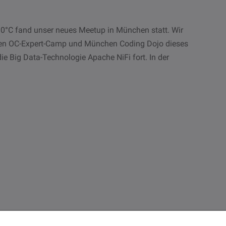
30°C fand unser neues Meetup in München statt. Wir
en OC-Expert-Camp und München Coding Dojo dieses
 Big Data-Technologie Apache NiFi fort. In der