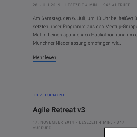
28. JULI 2019
LESEZEIT 4 MIN.
942 AUFRUFE
Am Samstag, den 6. Juli, um 13 Uhr bei heißen 
setzten unser Programm aus den Meetup-Grupp
Mal mit einen spannenden Hackathon rund um die
Münchner Niederlassung empfingen wir…
Mehr lesen
DEVELOPMENT
Agile Retreat v3
17. NOVEMBER 2014
LESEZEIT 4 MIN.
347
AUFRUFE