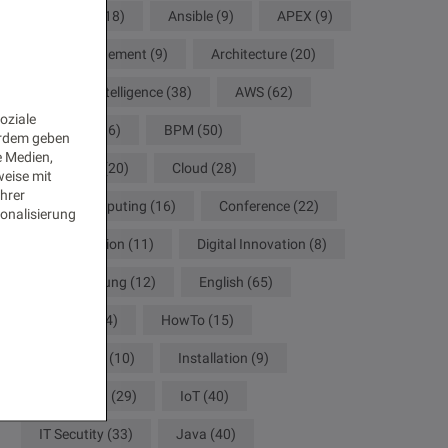
Analytics
(18)
Ansible
(9)
APEX
(9)
API Management
(9)
Architecture
(20)
Artificial Intelligence
(38)
AWS
(62)
oziale
Big Data
(16)
BPM
(50)
erdem geben
e Medien,
Camunda
(20)
Cloud
(28)
weise mit
Ihrer
Cloud Computing
(16)
Conference
(22)
onalisierung
Configuration
(11)
Digital Innovation
(8)
Digitalisierung
(12)
English
(65)
German
(34)
HowTo
(15)
Innovation
(10)
Installation
(9)
Integration
(29)
IoT
(40)
IT Secutity
(33)
Java
(40)