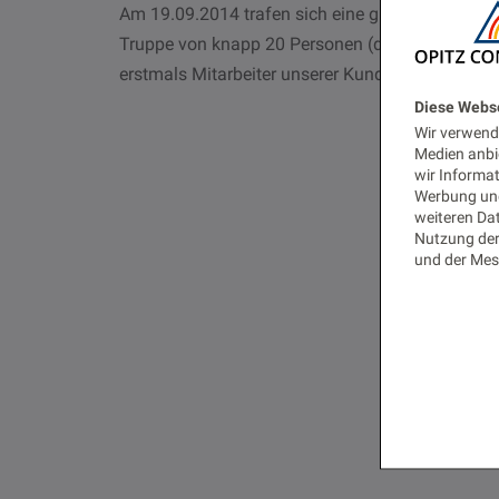
Am 19.09.2014 trafen sich eine gut gemischte
Truppe von knapp 20 Personen (darunter auch
erstmals Mitarbeiter unserer Kunden!) zum 3.…
Diese Webs
Wir verwende
Medien anbi
wir Informa
Werbung und
weiteren Dat
Nutzung der
und der Mes