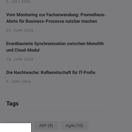
2. JULI 2026
Vom Monitoring zur Fachanwendung: Prometheus-
Alerts für Business-Prozesse nutzbar machen
22. JUNI 2026
Eventbasierte Synchronisation zwischen Monolith
und Cloud-Modul
18. JUNI 2026
Die Nachtwache: Rufbereitschaft für IT-Profis
9. JUNI 2026
Tags
ACM
(8)
ADF
(8)
Agile
(10)