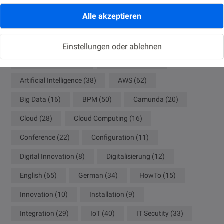
Alle akzeptieren
ACM
(8)
ADF
(8)
Agile
(10)
Analytics
(18)
Ansible
(9)
APEX
(9)
Einstellungen oder ablehnen
API Management
(9)
Architecture
(20)
Artificial Intelligence
(38)
AWS
(62)
Big Data
(16)
BPM
(50)
Camunda
(20)
Cloud
(28)
Cloud Computing
(16)
Conference
(22)
Configuration
(11)
Digital Innovation
(8)
Digitalisierung
(12)
English
(65)
German
(34)
HowTo
(15)
Innovation
(10)
Installation
(9)
Integration
(29)
IoT
(40)
IT Secutity
(33)