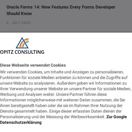
Oracle Forms 14: New Features Every Forms Developer
Should Know
2. JULI 2026
Vom Monitoring zur Fachanwendung: Prometheus-Alerts für
Business-Prozesse nutzbar machen
22. JUNI 2026
Eventbasierte Synchronisation zwischen Monolith und
Diese Webseite verwendet Cookies
Cloud-Modul
Wir verwenden Cookies, um Inhalte und Anzeigen zu personalisieren,
Funktionen für soziale Medien anbieten zu können und die Zugriffe auf
18. JUNI 2026
unsere Website zu analysieren. Außerdem geben wir Informationen zu
Ihrer Verwendung unserer Website an unsere Partner für soziale Medien,
Die Nachtwache: Rufbereitschaft für IT-Profis
Werbung und Analysen weiter. Unsere Partner führen diese
Informationen möglicherweise mit weiteren Daten zusammen, die Sie
9. JUNI 2026
ihnen bereitgestellt haben oder die sie im Rahmen Ihrer Nutzung der
Dienste gesammelt haben. Einige dieser erfassten Daten dienen der
Personalisierung und der Messung der Werbewirksamkeit.
Zur Google
Datenschutzerklärung
Tags