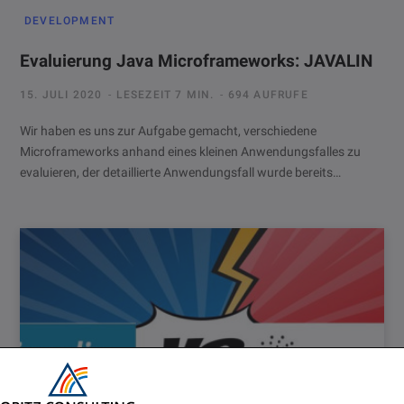
DEVELOPMENT
Evaluierung Java Microframeworks: JAVALIN
15. JULI 2020
LESEZEIT 7 MIN.
694 AUFRUFE
Wir haben es uns zur Aufgabe gemacht, verschiedene
Microframeworks anhand eines kleinen Anwendungsfalles zu
evaluieren, der detaillierte Anwendungsfall wurde bereits…