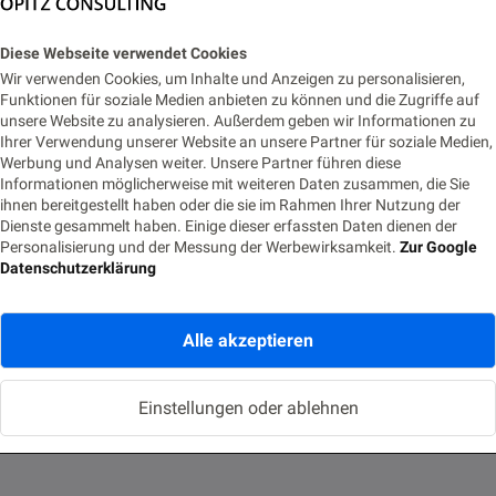
Diese Webseite verwendet Cookies
Wir verwenden Cookies, um Inhalte und Anzeigen zu personalisieren,
Funktionen für soziale Medien anbieten zu können und die Zugriffe auf
unsere Website zu analysieren. Außerdem geben wir Informationen zu
DEVELOPMENT
Ihrer Verwendung unserer Website an unsere Partner für soziale Medien,
Werbung und Analysen weiter. Unsere Partner führen diese
Evaluierung Java Microframeworks – Setting
Informationen möglicherweise mit weiteren Daten zusammen, die Sie
ihnen bereitgestellt haben oder die sie im Rahmen Ihrer Nutzung der
the scene
Dienste gesammelt haben. Einige dieser erfassten Daten dienen der
Personalisierung und der Messung der Werbewirksamkeit.
Zur Google
1. JULI 2020
LESEZEIT 2 MIN.
454 AUFRUFE
Datenschutzerklärung
In letzter Zeit haben Microframeworks wie Javalin, Ktor, Spring Fu
oder Micronaut in der Java-Welt zunehmend an Bedeutung
Alle akzeptieren
gewonnen. Anhand…
Einstellungen oder ablehnen