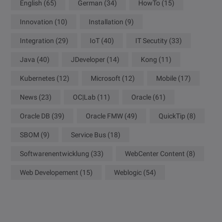
English
(65)
German
(34)
HowTo
(15)
Innovation
(10)
Installation
(9)
Integration
(29)
IoT
(40)
IT Secutity
(33)
Java
(40)
JDeveloper
(14)
Kong
(11)
Kubernetes
(12)
Microsoft
(12)
Mobile
(17)
News
(23)
OC|Lab
(11)
Oracle
(61)
Oracle DB
(39)
Oracle FMW
(49)
QuickTip
(8)
SBOM
(9)
Service Bus
(18)
Softwarenentwicklung
(33)
WebCenter Content
(8)
Web Developement
(15)
Weblogic
(54)