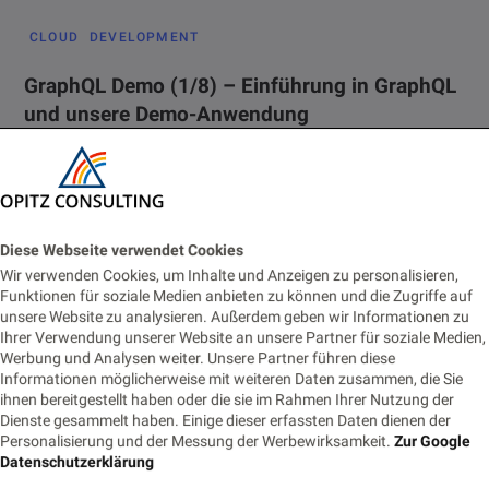
CLOUD
DEVELOPMENT
GraphQL Demo (1/8) – Einführung in GraphQL
und unsere Demo-Anwendung
16. AUGUST 2018
LESEZEIT 2 MIN.
323 AUFRUFE
Zunächst kurz zu uns: Wir, Phillip Fehrmann und Manuel Styrsky
sind beide als Werkstudenten in der Software Entwicklung bei
Opitz…
Diese Webseite verwendet Cookies
Wir verwenden Cookies, um Inhalte und Anzeigen zu personalisieren,
Funktionen für soziale Medien anbieten zu können und die Zugriffe auf
unsere Website zu analysieren. Außerdem geben wir Informationen zu
Ihrer Verwendung unserer Website an unsere Partner für soziale Medien,
Werbung und Analysen weiter. Unsere Partner führen diese
Informationen möglicherweise mit weiteren Daten zusammen, die Sie
ihnen bereitgestellt haben oder die sie im Rahmen Ihrer Nutzung der
Dienste gesammelt haben. Einige dieser erfassten Daten dienen der
Personalisierung und der Messung der Werbewirksamkeit.
Zur Google
Neue Beiträge
Datenschutzerklärung