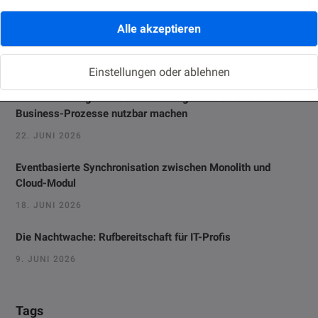
Alle akzeptieren
Oracle Forms 14: New Features Every Forms Developer
Should Know
2. JULI 2026
Einstellungen oder ablehnen
Vom Monitoring zur Fachanwendung: Prometheus-Alerts für
Business-Prozesse nutzbar machen
22. JUNI 2026
Eventbasierte Synchronisation zwischen Monolith und
Cloud-Modul
18. JUNI 2026
Die Nachtwache: Rufbereitschaft für IT-Profis
9. JUNI 2026
Tags