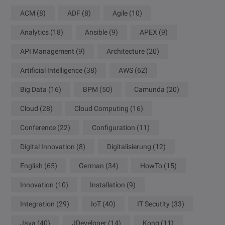
ACM
(8)
ADF
(8)
Agile
(10)
Analytics
(18)
Ansible
(9)
APEX
(9)
API Management
(9)
Architecture
(20)
Artificial Intelligence
(38)
AWS
(62)
Big Data
(16)
BPM
(50)
Camunda
(20)
Cloud
(28)
Cloud Computing
(16)
Conference
(22)
Configuration
(11)
Digital Innovation
(8)
Digitalisierung
(12)
English
(65)
German
(34)
HowTo
(15)
Innovation
(10)
Installation
(9)
Integration
(29)
IoT
(40)
IT Secutity
(33)
Java
(40)
JDeveloper
(14)
Kong
(11)