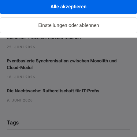
Oracle Forms 14: New Features Every Forms Developer
Alle akzeptieren
Should Know
2. JULI 2026
Einstellungen oder ablehnen
Vom Monitoring zur Fachanwendung: Prometheus-Alerts für
Business-Prozesse nutzbar machen
22. JUNI 2026
Eventbasierte Synchronisation zwischen Monolith und
Cloud-Modul
18. JUNI 2026
Die Nachtwache: Rufbereitschaft für IT-Profis
9. JUNI 2026
Tags