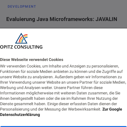
DEVELOPMENT
Evaluierung Java Microframeworks: JAVALIN
15. JULI 2020
LESEZEIT 7 MIN.
693 AUFRUFE
Wir haben es uns zur Aufgabe gemacht, verschiedene
Microframeworks anhand eines kleinen Anwendungsfalles zu
evaluieren, der detaillierte Anwendungsfall wurde bereits…
Diese Webseite verwendet Cookies
Wir verwenden Cookies, um Inhalte und Anzeigen zu personalisieren,
Funktionen für soziale Medien anbieten zu können und die Zugriffe auf
unsere Website zu analysieren. Außerdem geben wir Informationen zu
Ihrer Verwendung unserer Website an unsere Partner für soziale Medien,
Werbung und Analysen weiter. Unsere Partner führen diese
Informationen möglicherweise mit weiteren Daten zusammen, die Sie
ihnen bereitgestellt haben oder die sie im Rahmen Ihrer Nutzung der
Dienste gesammelt haben. Einige dieser erfassten Daten dienen der
Neue Beiträge
Personalisierung und der Messung der Werbewirksamkeit.
Zur Google
Datenschutzerklärung