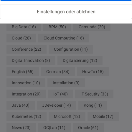
API Management
(9)
Architecture
(20)
Einstellungen oder ablehnen
Artificial Intelligence
(38)
AWS
(62)
Big Data
(16)
BPM
(50)
Camunda
(20)
Cloud
(28)
Cloud Computing
(16)
Conference
(22)
Configuration
(11)
Digital Innovation
(8)
Digitalisierung
(12)
English
(65)
German
(34)
HowTo
(15)
Innovation
(10)
Installation
(9)
Integration
(29)
IoT
(40)
IT Secutity
(33)
Java
(40)
JDeveloper
(14)
Kong
(11)
Kubernetes
(12)
Microsoft
(12)
Mobile
(17)
News
(23)
OC|Lab
(11)
Oracle
(61)