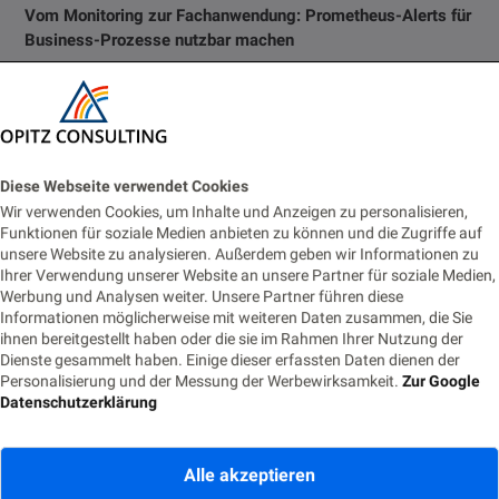
Vom Monitoring zur Fachanwendung: Prometheus-Alerts für
Business-Prozesse nutzbar machen
22. JUNI 2026
Eventbasierte Synchronisation zwischen Monolith und
Cloud-Modul
18. JUNI 2026
Diese Webseite verwendet Cookies
Wir verwenden Cookies, um Inhalte und Anzeigen zu personalisieren,
Funktionen für soziale Medien anbieten zu können und die Zugriffe auf
Die Nachtwache: Rufbereitschaft für IT-Profis
unsere Website zu analysieren. Außerdem geben wir Informationen zu
9. JUNI 2026
Ihrer Verwendung unserer Website an unsere Partner für soziale Medien,
Werbung und Analysen weiter. Unsere Partner führen diese
Informationen möglicherweise mit weiteren Daten zusammen, die Sie
ihnen bereitgestellt haben oder die sie im Rahmen Ihrer Nutzung der
Tags
Dienste gesammelt haben. Einige dieser erfassten Daten dienen der
Personalisierung und der Messung der Werbewirksamkeit.
Zur Google
Datenschutzerklärung
ACM
(8)
ADF
(8)
Agile
(10)
Alle akzeptieren
Analytics
(18)
Ansible
(9)
APEX
(9)