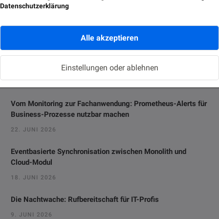
Datenschutzerklärung
Neue Beiträge
Alle akzeptieren
Oracle Forms 14: New Features Every Forms Developer
Should Know
Einstellungen oder ablehnen
2. JULI 2026
Vom Monitoring zur Fachanwendung: Prometheus-Alerts für
Business-Prozesse nutzbar machen
22. JUNI 2026
Eventbasierte Synchronisation zwischen Monolith und
Cloud-Modul
18. JUNI 2026
Die Nachtwache: Rufbereitschaft für IT-Profis
9. JUNI 2026