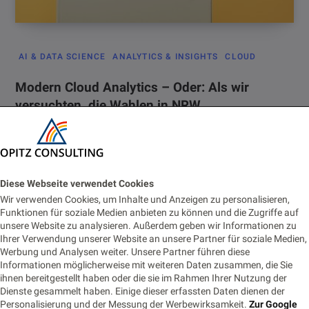
AI & DATA SCIENCE
ANALYTICS & INSIGHTS
CLOUD
Modern Cloud Analytics – Oder: Als wir
versuchten, die Wahlen in NRW
vorherzusehen*
9. DEZEMBER 2022
LESEZEIT 12 MIN.
2048 AUFRUFE
Früher war alles besser? Für Analytics-Projekte gilt das sicherlich
Diese Webseite verwendet Cookies
nicht. Mit modernen Auswertungstools, Künstlicher Intelligenz
Wir verwenden Cookies, um Inhalte und Anzeigen zu personalisieren,
und vielen neuen Möglichkeiten der…
Funktionen für soziale Medien anbieten zu können und die Zugriffe auf
unsere Website zu analysieren. Außerdem geben wir Informationen zu
Ihrer Verwendung unserer Website an unsere Partner für soziale Medien,
Werbung und Analysen weiter. Unsere Partner führen diese
Informationen möglicherweise mit weiteren Daten zusammen, die Sie
ihnen bereitgestellt haben oder die sie im Rahmen Ihrer Nutzung der
Dienste gesammelt haben. Einige dieser erfassten Daten dienen der
Personalisierung und der Messung der Werbewirksamkeit.
Zur Google