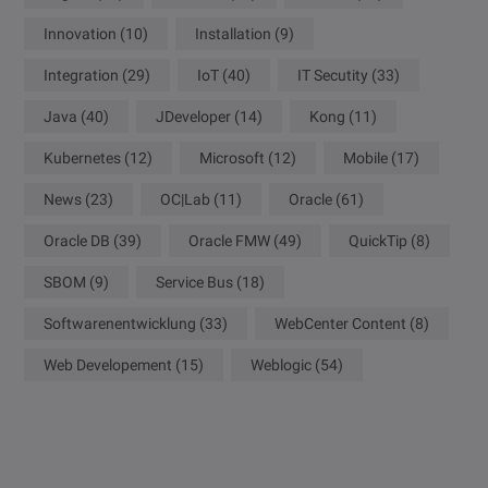
Innovation
(10)
Installation
(9)
Integration
(29)
IoT
(40)
IT Secutity
(33)
Java
(40)
JDeveloper
(14)
Kong
(11)
Kubernetes
(12)
Microsoft
(12)
Mobile
(17)
News
(23)
OC|Lab
(11)
Oracle
(61)
Oracle DB
(39)
Oracle FMW
(49)
QuickTip
(8)
SBOM
(9)
Service Bus
(18)
Softwarenentwicklung
(33)
WebCenter Content
(8)
Web Developement
(15)
Weblogic
(54)