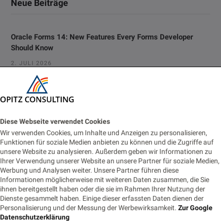
Neue Beiträge
Oracle Forms 14: New Features Every Forms Developer
Should Know
2. JULI 2026
Vom Monitoring zur Fachanwendung: Prometheus-Alerts für
Business-Prozesse nutzbar machen
22. JUNI 2026
Diese Webseite verwendet Cookies
Wir verwenden Cookies, um Inhalte und Anzeigen zu personalisieren,
Eventbasierte Synchronisation zwischen Monolith und
Funktionen für soziale Medien anbieten zu können und die Zugriffe auf
Cloud-Modul
unsere Website zu analysieren. Außerdem geben wir Informationen zu
18. JUNI 2026
Ihrer Verwendung unserer Website an unsere Partner für soziale Medien,
Werbung und Analysen weiter. Unsere Partner führen diese
Informationen möglicherweise mit weiteren Daten zusammen, die Sie
Die Nachtwache: Rufbereitschaft für IT-Profis
ihnen bereitgestellt haben oder die sie im Rahmen Ihrer Nutzung der
9. JUNI 2026
Dienste gesammelt haben. Einige dieser erfassten Daten dienen der
Personalisierung und der Messung der Werbewirksamkeit.
Zur Google
Datenschutzerklärung