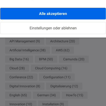
Tags
Alle akzeptieren
ACM
(8)
ADF
(8)
Agile
(10)
Einstellungen oder ablehnen
Analytics
(18)
Ansible
(9)
APEX
(9)
API Management
(9)
Architecture
(20)
Artificial Intelligence
(38)
AWS
(62)
Big Data
(16)
BPM
(50)
Camunda
(20)
Cloud
(28)
Cloud Computing
(16)
Conference
(22)
Configuration
(11)
Digital Innovation
(8)
Digitalisierung
(12)
English
(65)
German
(34)
HowTo
(15)
Innovation
(10)
Installation
(9)